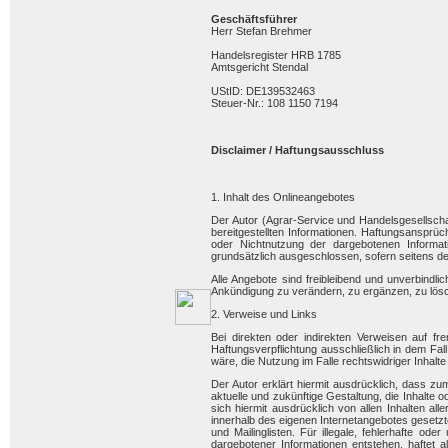
Geschäftsführer
Herr Stefan Brehmer
Handelsregister HRB 1785
Amtsgericht Stendal
UStID: DE139532463
Steuer-Nr.: 108 1150 7194
Disclaimer / Haftungsausschluss
1. Inhalt des Onlineangebotes
Der Autor (Agrar-Service und Handelsgesellschaft
bereitgestellten Informationen. Haftungsansprüc
oder Nichtnutzung der dargebotenen Informati
grundsätzlich ausgeschlossen, sofern seitens des
Alle Angebote sind freibleibend und unverbindl
Ankündigung zu verändern, zu ergänzen, zu lösche
2. Verweise und Links
Bei direkten oder indirekten Verweisen auf fr
Haftungsverpflichtung ausschließlich in dem Fal
wäre, die Nutzung im Falle rechtswidriger Inhalte
Der Autor erklärt hiermit ausdrücklich, dass zu
aktuelle und zukünftige Gestaltung, die Inhalte o
sich hiermit ausdrücklich von allen Inhalten all
innerhalb des eigenen Internetangebotes gesetz
und Mailinglisten. Für illegale, fehlerhafte o
dargebotener Informationen entstehen, haftet al