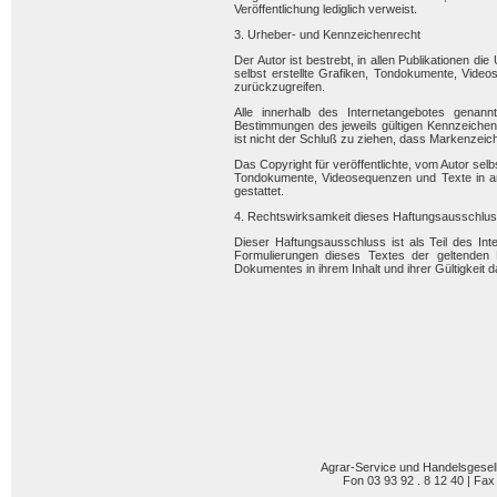
Veröffentlichung lediglich verweist.
3. Urheber- und Kennzeichenrecht
Der Autor ist bestrebt, in allen Publikationen
selbst erstellte Grafiken, Tondokumente, Vid
zurückzugreifen.
Alle innerhalb des Internetangebotes genan
Bestimmungen des jeweils gültigen Kennzeichenr
ist nicht der Schluß zu ziehen, dass Markenzeich
Das Copyright für veröffentlichte, vom Autor selbs
Tondokumente, Videosequenzen und Texte in an
gestattet.
4. Rechtswirksamkeit dieses Haftungsausschlu
Dieser Haftungsausschluss ist als Teil des In
Formulierungen dieses Textes der geltenden R
Dokumentes in ihrem Inhalt und ihrer Gültigkeit 
Agrar-Service und Handelsgesel
Fon 03 93 92 . 8 12 40 | Fax